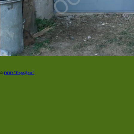
©
ООО "ЕвроДом"