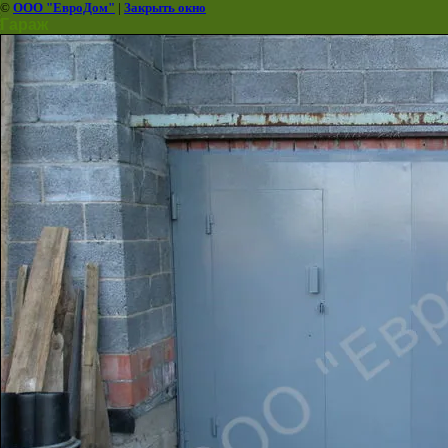
©
ООО "ЕвроДом"
|
Закрыть окно
Гараж